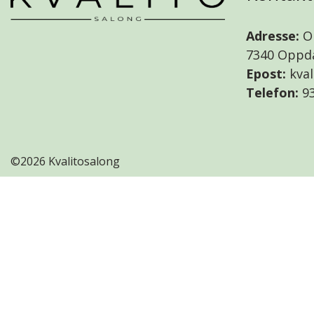
Adresse:
Ol
7340 Oppd
Epost:
kva
Telefon:
93
©
2026 Kvalitosalong