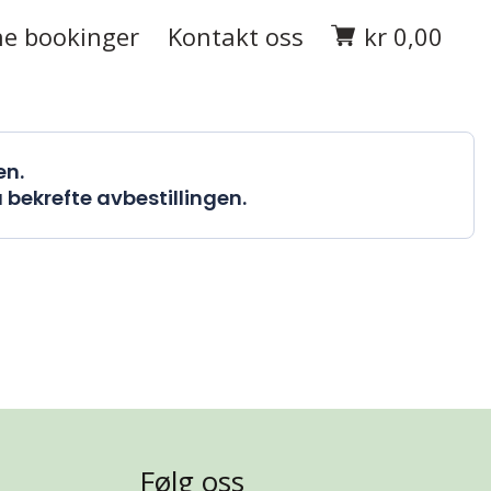
e bookinger
Kontakt oss
kr
0,00
en.
 bekrefte avbestillingen.
Følg oss