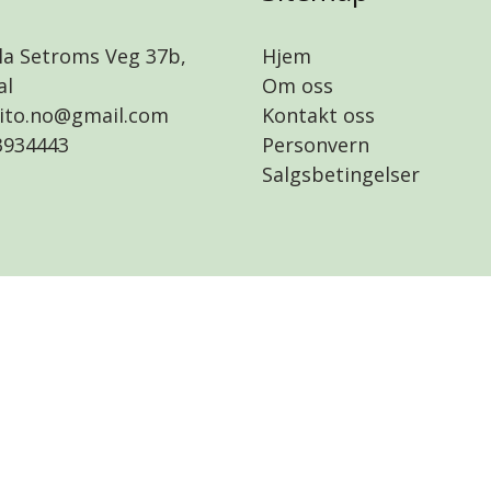
a Setroms Veg 37b,
Hjem
al
Om oss
lito.no@gmail.com
Kontakt oss
934443
Personvern
Salgsbetingelser