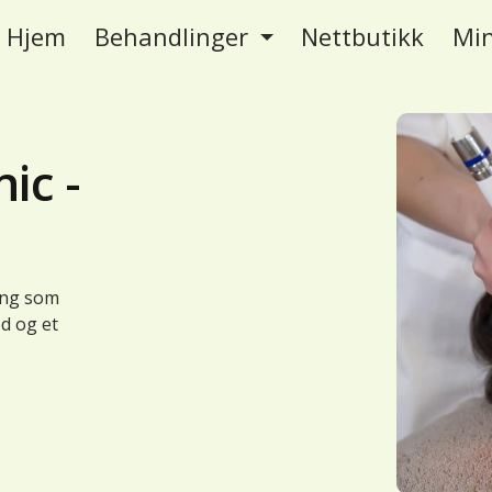
Hjem
Behandlinger
Nettbutikk
Min
ic -
ing som
d og et