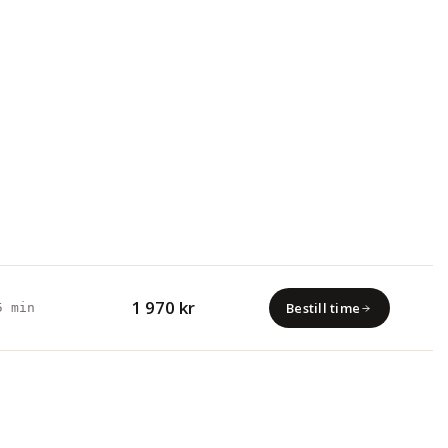
1 970 kr
Bestill time
5 min