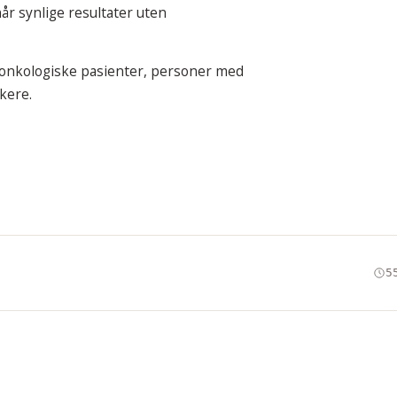
r synlige resultater uten
, onkologiske pasienter, personer med
kere.
5