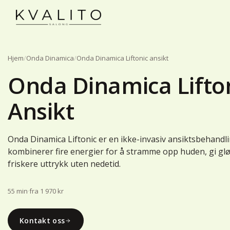
Main Navigation
Hjem
/
Onda Dinamica
/
Onda Dinamica Liftonic ansikt
Onda Dinamica Lifton
Ansikt
Onda Dinamica Liftonic er en ikke-invasiv ansiktsbehandl
kombinerer fire energier for å stramme opp huden, gi glø
friskere uttrykk uten nedetid.
55 min
·
fra 1 970 kr
Kontakt oss