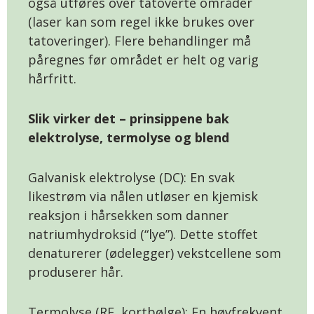
også utføres over tatoverte områder
(laser kan som regel ikke brukes over
tatoveringer). Flere behandlinger må
påregnes før området er helt og varig
hårfritt.
Slik virker det – prinsippene bak
elektrolyse, termolyse og blend
Galvanisk elektrolyse (DC): En svak
likestrøm via nålen utløser en kjemisk
reaksjon i hårsekken som danner
natriumhydroksid (“lye”). Dette stoffet
denaturerer (ødelegger) vekstcellene som
produserer hår.
Termolyse (RF, kortbølge): En høyfrekvent