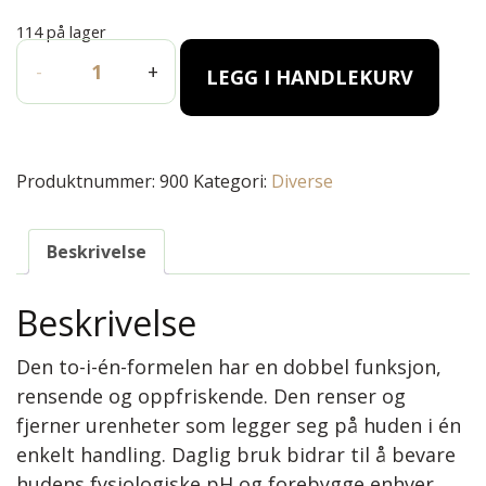
114 på lager
AGE- DEFYING mini size (trevel size) 50 ml antall
-
+
LEGG I HANDLEKURV
Produktnummer:
900
Kategori:
Diverse
Beskrivelse
Beskrivelse
Den to-i-én-formelen har en dobbel funksjon,
rensende og oppfriskende. Den renser og
fjerner urenheter som legger seg på huden i én
enkelt handling. Daglig bruk bidrar til å bevare
hudens fysiologiske pH og forebygge enhver