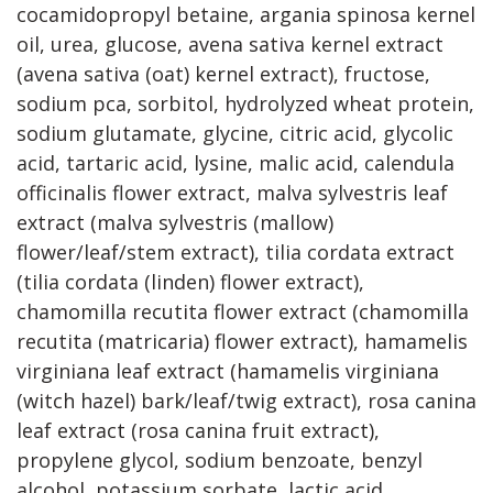
cocamidopropyl betaine, argania spinosa kernel
oil, urea, glucose, avena sativa kernel extract
(avena sativa (oat) kernel extract), fructose,
sodium pca, sorbitol, hydrolyzed wheat protein,
sodium glutamate, glycine, citric acid, glycolic
acid, tartaric acid, lysine, malic acid, calendula
officinalis flower extract, malva sylvestris leaf
extract (malva sylvestris (mallow)
flower/leaf/stem extract), tilia cordata extract
(tilia cordata (linden) flower extract),
chamomilla recutita flower extract (chamomilla
recutita (matricaria) flower extract), hamamelis
virginiana leaf extract (hamamelis virginiana
(witch hazel) bark/leaf/twig extract), rosa canina
leaf extract (rosa canina fruit extract),
propylene glycol, sodium benzoate, benzyl
alcohol, potassium sorbate, lactic acid,