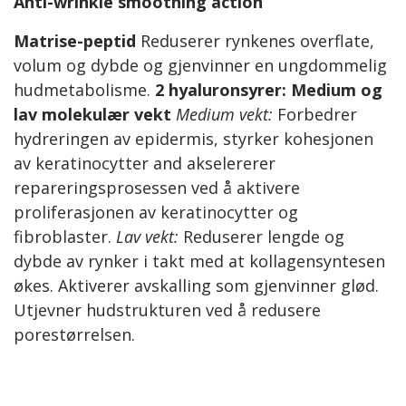
Anti-wrinkle smoothing action
Matrise-peptid
Reduserer rynkenes overflate,
volum og dybde og gjenvinner en ungdommelig
hudmetabolisme.
2 hyaluronsyrer: Medium og
lav molekulær vekt
Medium vekt:
Forbedrer
hydreringen av epidermis, styrker kohesjonen
av keratinocytter and akselererer
repareringsprosessen ved å aktivere
proliferasjonen av keratinocytter og
fibroblaster.
Lav vekt:
Reduserer lengde og
dybde av rynker i takt med at kollagensyntesen
økes. Aktiverer avskalling som gjenvinner glød.
Utjevner hudstrukturen ved å redusere
porestørrelsen.