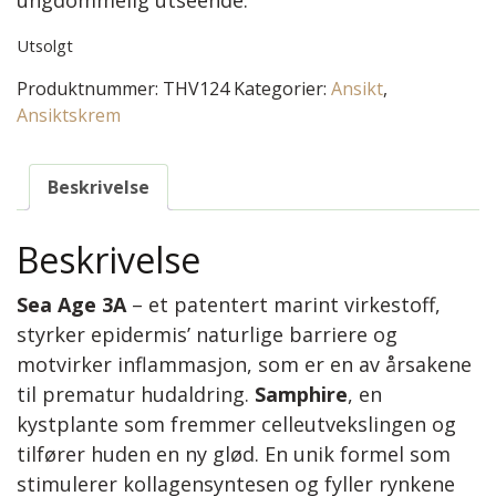
ungdommelig utseende.
Utsolgt
Produktnummer:
THV124
Kategorier:
Ansikt
,
Ansiktskrem
Beskrivelse
Beskrivelse
Sea Age 3A
– et patentert marint virkestoff,
styrker epidermis’ naturlige barriere og
motvirker inflammasjon, som er en av årsakene
til prematur hudaldring.
Samphire
, en
kystplante som fremmer celleutvekslingen og
tilfører huden en ny glød. En unik formel som
stimulerer kollagensyntesen og fyller rynkene