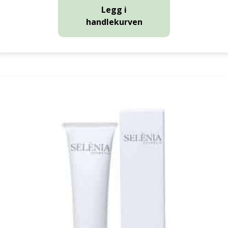
Legg i
handlekurven