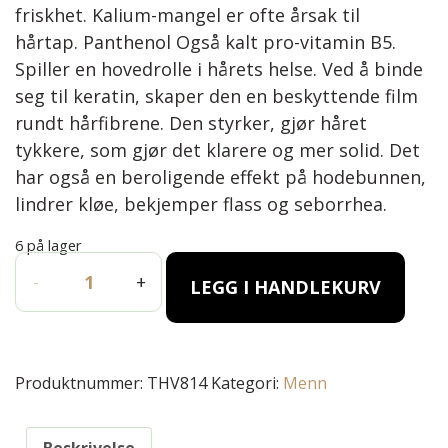
friskhet. Kalium-mangel er ofte årsak til
hårtap. Panthenol Også kalt pro-vitamin B5.
Spiller en hovedrolle i hårets helse. Ved å binde
seg til keratin, skaper den en beskyttende film
rundt hårfibrene. Den styrker, gjør håret
tykkere, som gjør det klarere og mer solid. Det
har også en beroligende effekt på hodebunnen,
lindrer kløe, bekjemper flass og seborrhea.
6 på lager
ALL-OVER WASH REFRESHING SHOWER GEL BODY&HAIR (20
-
+
LEGG I HANDLEKURV
Produktnummer:
THV814
Kategori:
Menn
Beskrivelse