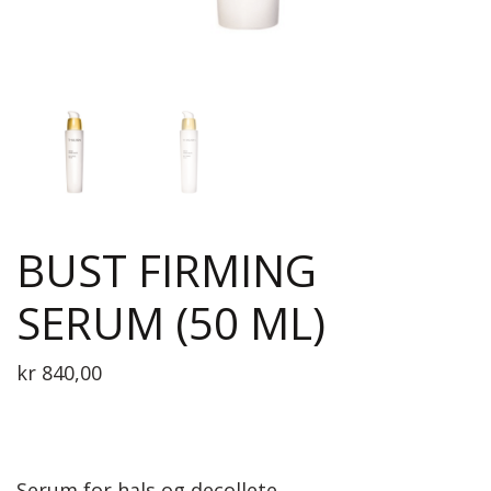
BUST FIRMING
SERUM (50 ML)
kr
840,00
Serum for hals og decollete.