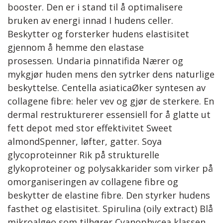
booster. Den er i stand til å optimalisere
bruken av energi innad I hudens celler.
Beskytter og forsterker hudens elastisitet
gjennom å hemme den elastase
prosessen. Undaria pinnatifida Nærer og
mykgjør huden mens den sytrker dens naturlige
beskyttelse. Centella asiaticaØker syntesen av
collagene fibre: heler vev og gjør de sterkere. En
dermal restrukturerer essensiell for å glatte ut
fett depot med stor effektivitet Sweet
almondSpenner, løfter, gatter. Soya
glycoproteinner Rik på strukturelle
glykoproteiner og polysakkarider som virker på
omorganiseringen av collagene fibre og
beskytter de elastine fibre. Den styrker hudens
fasthet og elastisitet. Spirulina (oily extract) Blå
mikroalgeo som tilhører Cyanophycea klassen,