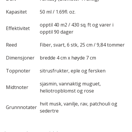
Kapasitet
50 ml / 1.69fl. oz.
opptil 40 m2 / 430 sq. ft og varer i
Effektivitet
opptil 90 dager
Reed
Fiber, svart, 6 stk, 25 cm / 9,84 tommer
Dimensjoner
bredde 4 cm x høyde 7 cm
Toppnoter
sitrusfrukter, eple og fersken
sjasmin, vannaktig muguet,
Midtnoter
heliotropblomst og rose
hvit musk, vanilje, rav, patchouli og
Grunnnotater
sedertre