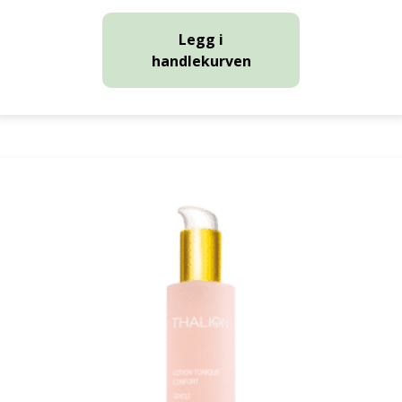
Legg i
handlekurven