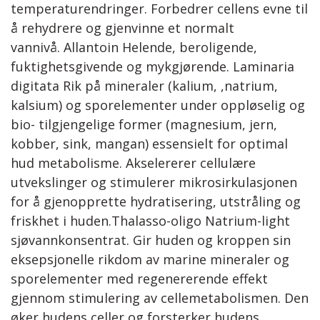
temperaturendringer. Forbedrer cellens evne til
å rehydrere og gjenvinne et normalt
vannivå. Allantoin Helende, beroligende,
fuktighetsgivende og mykgjørende. Laminaria
digitata Rik på mineraler (kalium, ,natrium,
kalsium) og sporelementer under oppløselig og
bio- tilgjengelige former (magnesium, jern,
kobber, sink, mangan) essensielt for optimal
hud metabolisme. Akselererer cellulære
utvekslinger og stimulerer mikrosirkulasjonen
for å gjenopprette hydratisering, utstråling og
friskhet i huden.Thalasso-oligo Natrium-light
sjøvannkonsentrat. Gir huden og kroppen sin
eksepsjonelle rikdom av marine mineraler og
sporelementer med regenererende effekt
gjennom stimulering av cellemetabolismen. Den
øker hudens celler og forsterker hudens