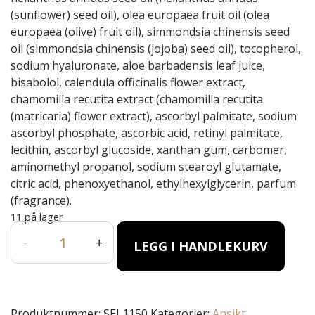
(sunflower) seed oil), olea europaea fruit oil (olea
europaea (olive) fruit oil), simmondsia chinensis seed
oil (simmondsia chinensis (jojoba) seed oil), tocopherol,
sodium hyaluronate, aloe barbadensis leaf juice,
bisabolol, calendula officinalis flower extract,
chamomilla recutita extract (chamomilla recutita
(matricaria) flower extract), ascorbyl palmitate, sodium
ascorbyl phosphate, ascorbic acid, retinyl palmitate,
lecithin, ascorbyl glucoside, xanthan gum, carbomer,
aminomethyl propanol, sodium stearoyl glutamate,
citric acid, phenoxyethanol, ethylhexylglycerin, parfum
(fragrance).
11 på lager
INFINITY Revitalizing cream - 50ml antall
-
+
LEGG I HANDLEKURV
Produktnummer:
SEL1150
Kategorier:
Ansikt
,