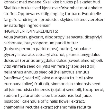
kontakt med øynene. Skal ikke brukes på skadet hud.
Skal ikke brukes ved kjent overfølsomhet mot enkelte
stoffer. Oppbevares utilgjengelig for barn. Eventuelle
fargeforandringer i produktet skyldes tilstedeværelsen
av naturlige ingredienser.
INGREDIENTS/INGRÉDIENTS:
Aqua (water), glycerin, diisopropyl sebacate, dicaprylyl
carbonate, butyrospermum parkii butter
(butyrospermum parkii (shea) butter), squalane,
glyceryl stearate, cetearyl alcohol, prunus amygdalus
dulcis oil (prunus amygdalus dulcis (sweet almond) oil),
vitis vinifera seed oil (vitis vinifera (grape) seed oil),
helianthus annuus seed oil (helianthus annuus
(sunflower) seed oil), olea europaea fruit oil (olea
europaea (olive) fruit oil), simmondsia chinensis seed
oil (simmondsia chinensis (jojoba) seed oil), tocopherol,
sodium hyaluronate, aloe barbadensis leaf juice,
bisabolol, calendula officinalis flower extract,
chamomilla recutita extract (chamomilla recutita