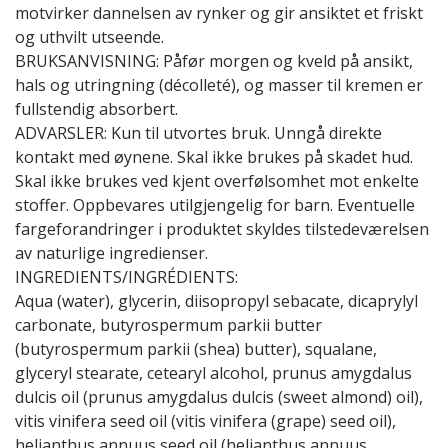
motvirker dannelsen av rynker og gir ansiktet et friskt
og uthvilt utseende.
BRUKSANVISNING: Påfør morgen og kveld på ansikt,
hals og utringning (décolleté), og masser til kremen er
fullstendig absorbert.
ADVARSLER: Kun til utvortes bruk. Unngå direkte
kontakt med øynene. Skal ikke brukes på skadet hud.
Skal ikke brukes ved kjent overfølsomhet mot enkelte
stoffer. Oppbevares utilgjengelig for barn. Eventuelle
fargeforandringer i produktet skyldes tilstedeværelsen
av naturlige ingredienser.
INGREDIENTS/INGRÉDIENTS:
Aqua (water), glycerin, diisopropyl sebacate, dicaprylyl
carbonate, butyrospermum parkii butter
(butyrospermum parkii (shea) butter), squalane,
glyceryl stearate, cetearyl alcohol, prunus amygdalus
dulcis oil (prunus amygdalus dulcis (sweet almond) oil),
vitis vinifera seed oil (vitis vinifera (grape) seed oil),
helianthus annuus seed oil (helianthus annuus