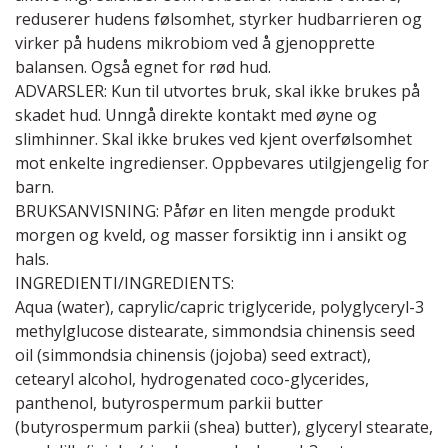
reduserer hudens følsomhet, styrker hudbarrieren og
virker på hudens mikrobiom ved å gjenopprette
balansen. Også egnet for rød hud.
ADVARSLER: Kun til utvortes bruk, skal ikke brukes på
skadet hud. Unngå direkte kontakt med øyne og
slimhinner. Skal ikke brukes ved kjent overfølsomhet
mot enkelte ingredienser. Oppbevares utilgjengelig for
barn.
BRUKSANVISNING: Påfør en liten mengde produkt
morgen og kveld, og masser forsiktig inn i ansikt og
hals.
INGREDIENTI/INGREDIENTS:
Aqua (water), caprylic/capric triglyceride, polyglyceryl-3
methylglucose distearate, simmondsia chinensis seed
oil (simmondsia chinensis (jojoba) seed extract),
cetearyl alcohol, hydrogenated coco-glycerides,
panthenol, butyrospermum parkii butter
(butyrospermum parkii (shea) butter), glyceryl stearate,