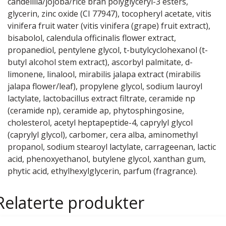
candelilla/jojoba/rice bran polyglyceryl-3 esters,
glycerin, zinc oxide (CI 77947), tocopheryl acetate, vitis
vinifera fruit water (vitis vinifera (grape) fruit extract),
bisabolol, calendula officinalis flower extract,
propanediol, pentylene glycol, t-butylcyclohexanol (t-
butyl alcohol stem extract), ascorbyl palmitate, d-
limonene, linalool, mirabilis jalapa extract (mirabilis
jalapa flower/leaf), propylene glycol, sodium lauroyl
lactylate, lactobacillus extract filtrate, ceramide np
(ceramide np), ceramide ap, phytosphingosine,
cholesterol, acetyl heptapeptide-4, caprylyl glycol
(caprylyl glycol), carbomer, cera alba, aminomethyl
propanol, sodium stearoyl lactylate, carrageenan, lactic
acid, phenoxyethanol, butylene glycol, xanthan gum,
phytic acid, ethylhexylglycerin, parfum (fragrance).
Relaterte produkter