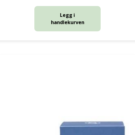
Legg i
handlekurven