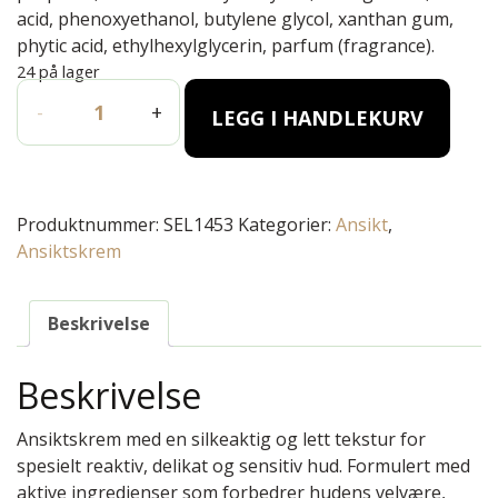
acid, phenoxyethanol, butylene glycol, xanthan gum,
phytic acid, ethylhexylglycerin, parfum (fragrance).
24 på lager
SENSILUX Pre & Probiotic Cosmetics Soothing cream – 50m
-
+
LEGG I HANDLEKURV
Produktnummer:
SEL1453
Kategorier:
Ansikt
,
Ansiktskrem
Beskrivelse
Beskrivelse
Ansiktskrem med en silkeaktig og lett tekstur for
spesielt reaktiv, delikat og sensitiv hud. Formulert med
aktive ingredienser som forbedrer hudens velvære,