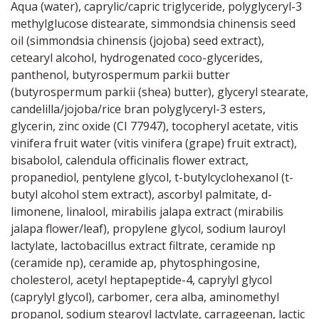
Aqua (water), caprylic/capric triglyceride, polyglyceryl-3
methylglucose distearate, simmondsia chinensis seed
oil (simmondsia chinensis (jojoba) seed extract),
cetearyl alcohol, hydrogenated coco-glycerides,
panthenol, butyrospermum parkii butter
(butyrospermum parkii (shea) butter), glyceryl stearate,
candelilla/jojoba/rice bran polyglyceryl-3 esters,
glycerin, zinc oxide (CI 77947), tocopheryl acetate, vitis
vinifera fruit water (vitis vinifera (grape) fruit extract),
bisabolol, calendula officinalis flower extract,
propanediol, pentylene glycol, t-butylcyclohexanol (t-
butyl alcohol stem extract), ascorbyl palmitate, d-
limonene, linalool, mirabilis jalapa extract (mirabilis
jalapa flower/leaf), propylene glycol, sodium lauroyl
lactylate, lactobacillus extract filtrate, ceramide np
(ceramide np), ceramide ap, phytosphingosine,
cholesterol, acetyl heptapeptide-4, caprylyl glycol
(caprylyl glycol), carbomer, cera alba, aminomethyl
propanol, sodium stearoyl lactylate, carrageenan, lactic