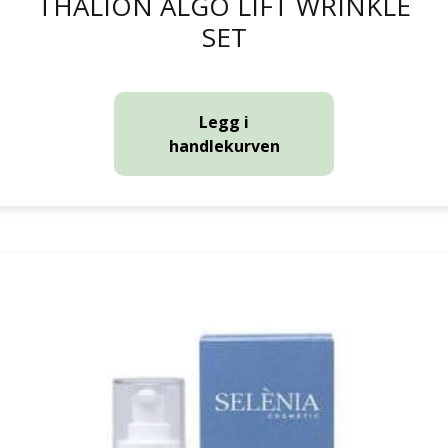
THALION ALGO LIFT WRINKLE
SET
Legg i
handlekurven