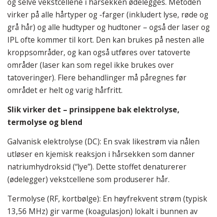
og selve vekstcellene i hårsekken ødelegges. Metoden
virker på alle hårtyper og -farger (inkludert lyse, røde og
grå hår) og alle hudtyper og hudtoner – også der laser og
IPL ofte kommer til kort. Den kan brukes på nesten alle
kroppsområder, og kan også utføres over tatoverte
områder (laser kan som regel ikke brukes over
tatoveringer). Flere behandlinger må påregnes før
området er helt og varig hårfritt.
Slik virker det – prinsippene bak elektrolyse,
termolyse og blend
Galvanisk elektrolyse (DC): En svak likestrøm via nålen
utløser en kjemisk reaksjon i hårsekken som danner
natriumhydroksid (“lye”). Dette stoffet denaturerer
(ødelegger) vekstcellene som produserer hår.
Termolyse (RF, kortbølge): En høyfrekvent strøm (typisk
13,56 MHz) gir varme (koagulasjon) lokalt i bunnen av