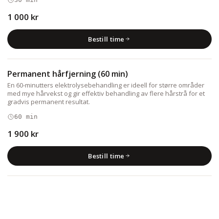
1 000 kr
Bestill time
Permanent hårfjerning (60 min)
En 60-minutters elektrolysebehandling er ideell for større områder
med mye hårvekst og gir effektiv behandling av flere hårstrå for et
gradvis permanent resultat.
60 min
1 900 kr
Bestill time