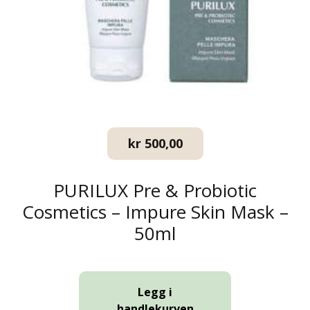
kr
500,00
PURILUX Pre & Probiotic
Cosmetics – Impure Skin Mask –
50ml
Legg i
handlekurven