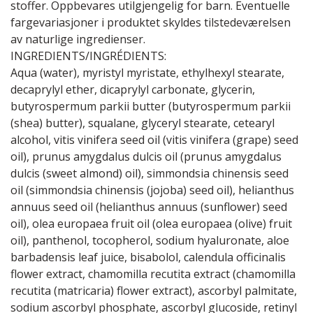
stoffer. Oppbevares utilgjengelig for barn. Eventuelle
fargevariasjoner i produktet skyldes tilstedeværelsen
av naturlige ingredienser.
INGREDIENTS/INGRÉDIENTS:
Aqua (water), myristyl myristate, ethylhexyl stearate,
decaprylyl ether, dicaprylyl carbonate, glycerin,
butyrospermum parkii butter (butyrospermum parkii
(shea) butter), squalane, glyceryl stearate, cetearyl
alcohol, vitis vinifera seed oil (vitis vinifera (grape) seed
oil), prunus amygdalus dulcis oil (prunus amygdalus
dulcis (sweet almond) oil), simmondsia chinensis seed
oil (simmondsia chinensis (jojoba) seed oil), helianthus
annuus seed oil (helianthus annuus (sunflower) seed
oil), olea europaea fruit oil (olea europaea (olive) fruit
oil), panthenol, tocopherol, sodium hyaluronate, aloe
barbadensis leaf juice, bisabolol, calendula officinalis
flower extract, chamomilla recutita extract (chamomilla
recutita (matricaria) flower extract), ascorbyl palmitate,
sodium ascorbyl phosphate, ascorbyl glucoside, retinyl