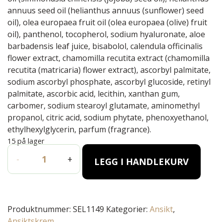
annuus seed oil (helianthus annuus (sunflower) seed
oil), olea europaea fruit oil (olea europaea (olive) fruit
oil), panthenol, tocopherol, sodium hyaluronate, aloe
barbadensis leaf juice, bisabolol, calendula officinalis
flower extract, chamomilla recutita extract (chamomilla
recutita (matricaria) flower extract), ascorbyl palmitate,
sodium ascorbyl phosphate, ascorbyl glucoside, retinyl
palmitate, ascorbic acid, lecithin, xanthan gum,
carbomer, sodium stearoyl glutamate, aminomethyl
propanol, citric acid, sodium phytate, phenoxyethanol,
ethylhexylglycerin, parfum (fragrance).
15 på lager
INFINITY Redensifying cream - 50ml antall
-
+
LEGG I HANDLEKURV
Produktnummer:
SEL1149
Kategorier:
Ansikt
,
Ansiktskrem