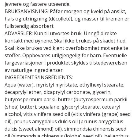
jevnere og fastere utseende.
BRUKSANVISNING: Påfør morgen og kveld på ansikt,
hals og utringning (décolleté), og masser til kremen er
fullstendig absorbert.
ADVARSLER: Kun til utvortes bruk. Unngå direkte
kontakt med øynene. Skal ikke brukes på skadet hud.
Skal ikke brukes ved kjent overfølsomhet mot enkelte
stoffer. Oppbevares utilgjengelig for barn. Eventuelle
fargevariasjoner i produktet skyldes tilstedeværelsen
av naturlige ingredienser.
INGREDIENTS/INGRÉDIENTS:
Aqua (water), myristyl myristate, ethylhexyl stearate,
decaprylyl ether, dicaprylyl carbonate, glycerin,
butyrospermum parkii butter (butyrospermum parkii
(shea) butter), squalane, glyceryl stearate, cetearyl
alcohol, vitis vinifera seed oil (vitis vinifera (grape) seed
oil), prunus amygdalus dulcis oil (prunus amygdalus
dulcis (sweet almond) oil), simmondsia chinensis seed
oil (simmondsia chinensis (jojoba) seed oil), helianthus