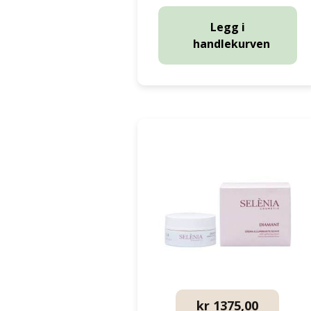
Legg i
handlekurven
kr
1375,00