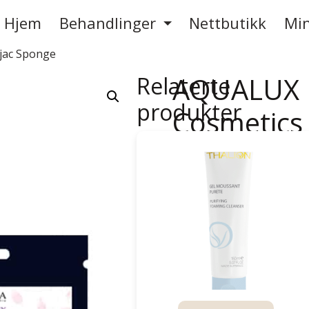
Hjem
Behandlinger
Nettbutikk
Min
jac Sponge
AQUALUX P
Relaterte
produkter
Cosmetics
kr
120,00
Utsolgt
Produktnummer:
SEL1416