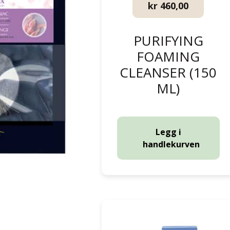
kr
460,00
PURIFYING
FOAMING
CLEANSER (150
ML)
Legg i
handlekurven