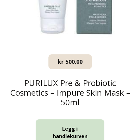
kr
500,00
PURILUX Pre & Probiotic
Cosmetics – Impure Skin Mask –
50ml
Legg i
handlekurven