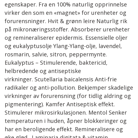
egenskaper. Fra en 100% naturlig opprinnelse
virker den som en «magnet» for urenheter og
forurensninger. Hvit & grønn leire Naturlig rik
på mikronæringsstoffer. Absorberer urenheter
og remineraliserer epidermis. Essensielle oljer
og eukalyptusolje Ylang-Ylang-olje, lavendel,
rosmarin, salvie, sitron, peppermynte.
Eukalyptus – Stimulerende, baktericid,
helbredende og antiseptiske
virkninger. Scutellaria baicalensis Anti-frie
radikaler og anti-pollution. Bekjemper skadelige
virkninger av forurensning (for tidlig aldring og
pigmentering). Kamfer Antiseptisk effekt.
Stimulerer mikrosirkulasjonen. Mentol Senker
temperaturen i huden, åpner blokkeringer og
har en beroligende effekt. Remineralisere og
øke glød. Laminaria digitata & vitamin