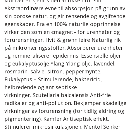
kull Det er kjent siden antikken for sin
ekstraordinære evne til absorpsjon på grunn av
sin porøse natur, og gir rensende og avgiftende
egenskaper. Fra en 100% naturlig opprinnelse
virker den som en «magnet» for urenheter og
forurensninger. Hvit & grønn leire Naturlig rik
på mikronæringsstoffer. Absorberer urenheter
og remineraliserer epidermis. Essensielle oljer
og eukalyptusolje Ylang-Ylang-olje, lavendel,
rosmarin, salvie, sitron, peppermynte.
Eukalyptus – Stimulerende, baktericid,
helbredende og antiseptiske
virkninger. Scutellaria baicalensis Anti-frie
radikaler og anti-pollution. Bekjemper skadelige
virkninger av forurensning (for tidlig aldring og
pigmentering). Kamfer Antiseptisk effekt.
Stimulerer mikrosirkulasjonen. Mentol Senker