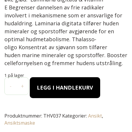
E Begrenser dannelsen av frie radikaler
involvert i mekanismene som er ansvarlige for
hudaldring. Laminaria digitata tilfører huden
mineraler og sporstoffer avgjørende for en
optimal hudmetabolisme. Thalasso-
oligo Konsentrat av sjøvann som tilfører
huden marine mineraler og sporstoffer. Booster
cellefornyelsen og fremmer hudens utstråling.
1 på lager
DETOX SCRUB MASK W/ GUERANDE MUD (50 ML) antall
-
+
LEGG I HANDLEKURV
Produktnummer:
THV037
Kategorier:
Ansikt
,
Ansiktsmaske