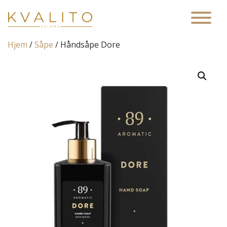
Main Navigation
Hjem
/
Såpe
/ Håndsåpe Dore