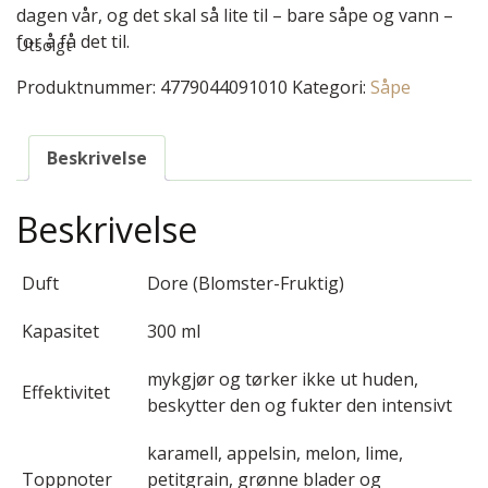
dagen vår, og det skal så lite til – bare såpe og vann –
for å få det til.
Utsolgt
Produktnummer:
4779044091010
Kategori:
Såpe
Beskrivelse
Beskrivelse
Duft
Dore (Blomster-Fruktig)
Kapasitet
300 ml
mykgjør og tørker ikke ut huden,
Effektivitet
beskytter den og fukter den intensivt
karamell, appelsin, melon, lime,
Toppnoter
petitgrain, grønne blader og