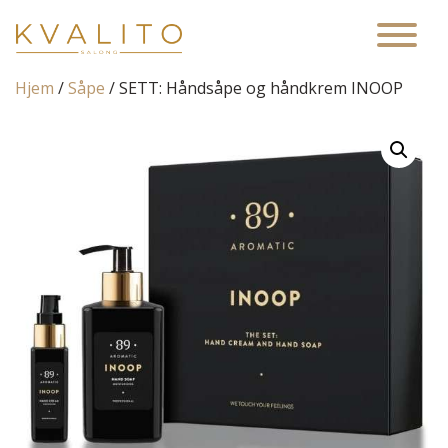
Main Navigation
Hjem
/
Såpe
/ SETT: Håndsåpe og håndkrem INOOP