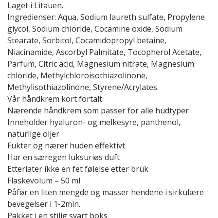
Laget i Litauen.
Ingredienser: Aqua, Sodium laureth sulfate, Propylene
glycol, Sodium chloride, Cocamine oxide, Sodium
Stearate, Sorbitol, Cocamidopropyl betaine,
Niacinamide, Ascorbyl Palmitate, Tocopherol Acetate,
Parfum, Citric acid, Magnesium nitrate, Magnesium
chloride, Methylchloroisothiazolinone,
Methylisothiazolinone, Styrene/Acrylates.
Vår håndkrem kort fortalt:
Nærende håndkrem som passer for alle hudtyper
Inneholder hyaluron- og melkesyre, panthenol,
naturlige oljer
Fukter og nærer huden effektivt
Har en særegen luksuriøs duft
Etterlater ikke en fet følelse etter bruk
Flaskevolum – 50 ml
Påfør en liten mengde og masser hendene i sirkulære
bevegelser i 1-2min.
Pakket i en stilig svart boks