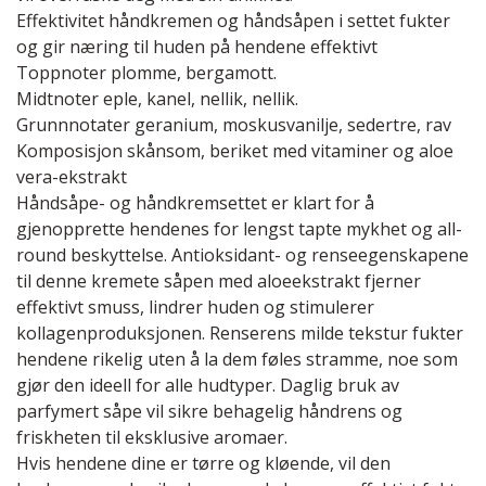
Effektivitet håndkremen og håndsåpen i settet fukter
og gir næring til huden på hendene effektivt
Toppnoter plomme, bergamott.
Midtnoter eple, kanel, nellik, nellik.
Grunnnotater geranium, moskusvanilje, sedertre, rav
Komposisjon skånsom, beriket med vitaminer og aloe
vera-ekstrakt
Håndsåpe- og håndkremsettet er klart for å
gjenopprette hendenes for lengst tapte mykhet og all-
round beskyttelse. Antioksidant- og renseegenskapene
til denne kremete såpen med aloeekstrakt fjerner
effektivt smuss, lindrer huden og stimulerer
kollagenproduksjonen. Renserens milde tekstur fukter
hendene rikelig uten å la dem føles stramme, noe som
gjør den ideell for alle hudtyper. Daglig bruk av
parfymert såpe vil sikre behagelig håndrens og
friskheten til eksklusive aromaer.
Hvis hendene dine er tørre og kløende, vil den