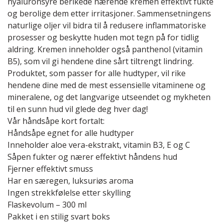
hyaluronsyre berikede nærende kremen effektivt fukte
og berolige dem etter irritasjoner. Sammensetningens
naturlige oljer vil bidra til å redusere inflammatoriske
prosesser og beskytte huden mot tegn på for tidlig
aldring. Kremen inneholder også panthenol (vitamin
B5), som vil gi hendene dine sårt tiltrengt lindring.
Produktet, som passer for alle hudtyper, vil rike
hendene dine med de mest essensielle vitaminene og
mineralene, og det langvarige utseendet og mykheten
til en sunn hud vil glede deg hver dag!
Vår håndsåpe kort fortalt:
Håndsåpe egnet for alle hudtyper
Inneholder aloe vera-ekstrakt, vitamin B3, E og C
Såpen fukter og nærer effektivt håndens hud
Fjerner effektivt smuss
Har en særegen, luksuriøs aroma
Ingen strekkfølelse etter skylling
Flaskevolum – 300 ml
Pakket i en stilig svart boks