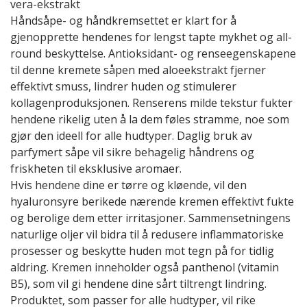
vera-ekstrakt
Håndsåpe- og håndkremsettet er klart for å
gjenopprette hendenes for lengst tapte mykhet og all-
round beskyttelse. Antioksidant- og renseegenskapene
til denne kremete såpen med aloeekstrakt fjerner
effektivt smuss, lindrer huden og stimulerer
kollagenproduksjonen. Renserens milde tekstur fukter
hendene rikelig uten å la dem føles stramme, noe som
gjør den ideell for alle hudtyper. Daglig bruk av
parfymert såpe vil sikre behagelig håndrens og
friskheten til eksklusive aromaer.
Hvis hendene dine er tørre og kløende, vil den
hyaluronsyre berikede nærende kremen effektivt fukte
og berolige dem etter irritasjoner. Sammensetningens
naturlige oljer vil bidra til å redusere inflammatoriske
prosesser og beskytte huden mot tegn på for tidlig
aldring. Kremen inneholder også panthenol (vitamin
B5), som vil gi hendene dine sårt tiltrengt lindring.
Produktet, som passer for alle hudtyper, vil rike