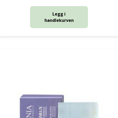
Legg i
handlekurven