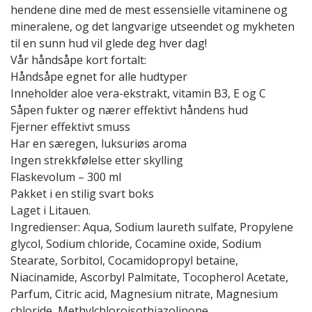
hendene dine med de mest essensielle vitaminene og
mineralene, og det langvarige utseendet og mykheten
til en sunn hud vil glede deg hver dag!
Vår håndsåpe kort fortalt:
Håndsåpe egnet for alle hudtyper
Inneholder aloe vera-ekstrakt, vitamin B3, E og C
Såpen fukter og nærer effektivt håndens hud
Fjerner effektivt smuss
Har en særegen, luksuriøs aroma
Ingen strekkfølelse etter skylling
Flaskevolum – 300 ml
Pakket i en stilig svart boks
Laget i Litauen.
Ingredienser: Aqua, Sodium laureth sulfate, Propylene
glycol, Sodium chloride, Cocamine oxide, Sodium
Stearate, Sorbitol, Cocamidopropyl betaine,
Niacinamide, Ascorbyl Palmitate, Tocopherol Acetate,
Parfum, Citric acid, Magnesium nitrate, Magnesium
chloride, Methylchloroisothiazolinone,