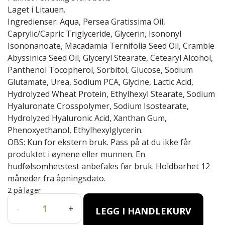
Laget i Litauen.
Ingredienser: Aqua, Persea Gratissima Oil,
Caprylic/Capric Triglyceride, Glycerin, Isononyl
Isononanoate, Macadamia Ternifolia Seed Oil, Cramble
Abyssinica Seed Oil, Glyceryl Stearate, Cetearyl Alcohol,
Panthenol Tocopherol, Sorbitol, Glucose, Sodium
Glutamate, Urea, Sodium PCA, Glycine, Lactic Acid,
Hydrolyzed Wheat Protein, Ethylhexyl Stearate, Sodium
Hyaluronate Crosspolymer, Sodium Isostearate,
Hydrolyzed Hyaluronic Acid, Xanthan Gum,
Phenoxyethanol, Ethylhexylglycerin.
OBS: Kun for ekstern bruk. Pass på at du ikke får
produktet i øynene eller munnen. En
hudfølsomhetstest anbefales før bruk. Holdbarhet 12
måneder fra åpningsdato.
2 på lager
SETT: Håndsåpe og håndkrem INOOP antall
-
+
LEGG I HANDLEKURV