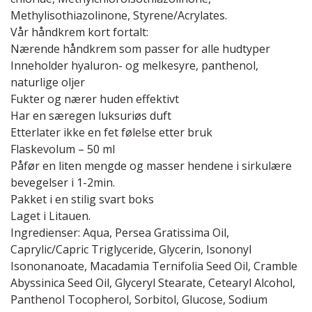
Methylisothiazolinone, Styrene/Acrylates.
Vår håndkrem kort fortalt:
Nærende håndkrem som passer for alle hudtyper
Inneholder hyaluron- og melkesyre, panthenol,
naturlige oljer
Fukter og nærer huden effektivt
Har en særegen luksuriøs duft
Etterlater ikke en fet følelse etter bruk
Flaskevolum – 50 ml
Påfør en liten mengde og masser hendene i sirkulære
bevegelser i 1-2min.
Pakket i en stilig svart boks
Laget i Litauen.
Ingredienser: Aqua, Persea Gratissima Oil,
Caprylic/Capric Triglyceride, Glycerin, Isononyl
Isononanoate, Macadamia Ternifolia Seed Oil, Cramble
Abyssinica Seed Oil, Glyceryl Stearate, Cetearyl Alcohol,
Panthenol Tocopherol, Sorbitol, Glucose, Sodium